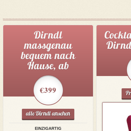
Dirndl
Cockta
massgenau
Dirnd
bequem nach
Hause, ab
€399
Pr
alle Dirndl ansehen
EINZIGARTIG