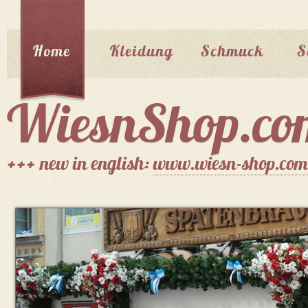
Home
Kleidung
Schmuck
S
WiesnShop.co
+++ new in english:
www.wiesn-shop.com