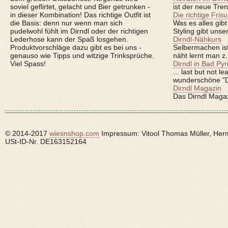
soviel geflirtet, gelacht und Bier getrunken -
ist der neue Tre
in dieser Kombination! Das richtige Outfit ist
Die richtige Frisu
die Basis: denn nur wenn man sich
Was es alles gi
pudelwohl fühlt im Dirndl oder der richtigen
Styling gibt unse
Lederhose kann der Spaß losgehen.
Dirndl-Nähkurs
Produktvorschläge dazu gibt es bei uns -
Selbermachen ist
genauso wie Tipps und witzige Trinksprüche.
näht lernt man z
Viel Spass!
Dirndl in Bad Py
... last but not l
wunderschöne "Di
Dirndl Magazin
Das Dirndl Magazi
© 2014-2017
wiesnshop.com
Impressum: Vitool Thomas Müller, Her
USt-ID-Nr. DE163152164